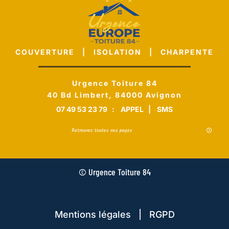
COUVERTURE | ISOLATION | CHARPENTE
Urgence Toiture 84
40 Bd Limbert, 84000 Avignon
07 49 53 23 79
:
APPEL
|
SMS
Retrouvez toutes nos pages
© Urgence Toiture 84
Mentions légales | RGPD