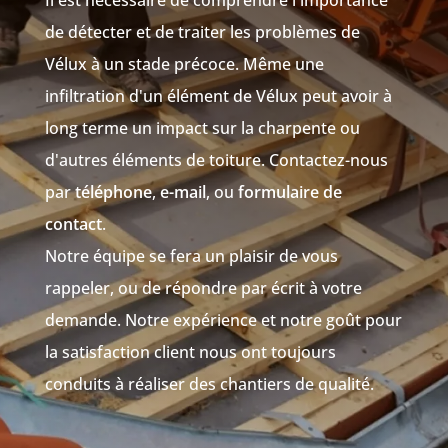
Il est nécessaire de comprendre l'importance
de détecter et de traiter les problèmes de
Vélux à un stade précoce. Même une
infiltration d'un élément de Vélux peut avoir à
long terme un impact sur la charpente ou
d'autres éléments de toiture. Contactez-nous
par
téléphone
,
e-mail
, ou
formulaire de
contact
.
Notre équipe se fera un plaisir de vous
rappeler, ou de répondre par écrit à votre
demande. Notre expérience et notre goût pour
la satisfaction client nous ont toujours
conduits à réaliser des chantiers de qualité.