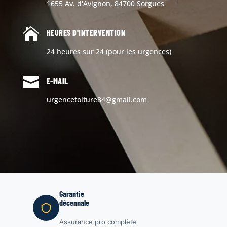
1655 Av. d'Avignon, 84700 Sorgues

HEURES D'INTERVENTION
24 heures sur 24 (pour les urgences)

E-MAIL
urgencetoiture84@gmail.com
Garantie
décennale
Assurance pro complète