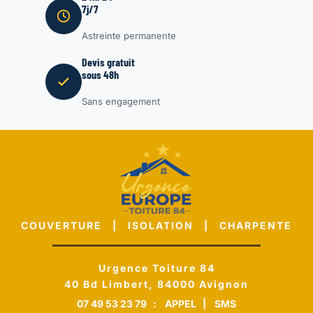
7j/7
Astreinte permanente
Devis gratuit
sous 48h
Sans engagement
COUVERTURE | ISOLATION | CHARPENTE
Urgence Toiture 84
40 Bd Limbert, 84000 Avignon
07 49 53 23 79
:
APPEL
|
SMS