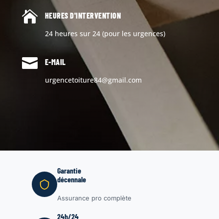

HEURES D'INTERVENTION
24 heures sur 24 (pour les urgences)

E-MAIL
urgencetoiture84@gmail.com
Garantie
décennale
Assurance pro complète
24h/24