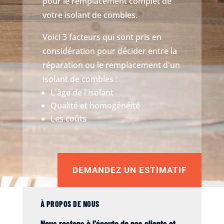
pour le remplacement complet de
votre isolant de combles.
Voici 3 facteurs qui sont pris en
considération pour décider entre la
réparation ou le remplacement d'un
isolant de combles :
L'âge de l'isolant
Qualité et homogénéité
Les coûts
DEMANDEZ UN ESTIMATIF
À PROPOS DE NOUS
Nous restons à l'écoute de nos clients et