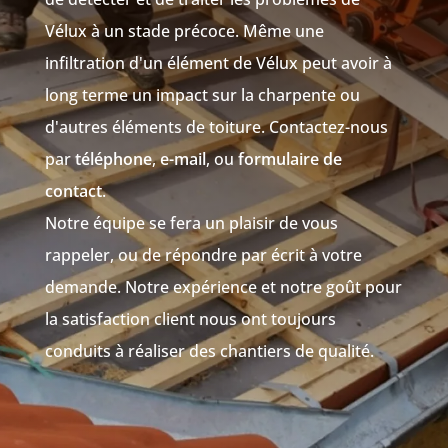
Vélux à un stade précoce. Même une
infiltration d'un élément de Vélux peut avoir à
long terme un impact sur la charpente ou
d'autres éléments de toiture. Contactez-nous
par
téléphone
,
e-mail
, ou
formulaire de
contact
.
Notre équipe se fera un plaisir de vous
rappeler, ou de répondre par écrit à votre
demande. Notre expérience et notre goût pour
la satisfaction client nous ont toujours
conduits à réaliser des chantiers de qualité.