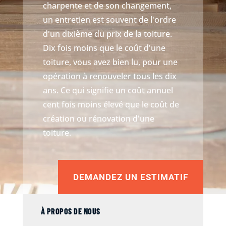
charpente et de son changement,
un entretien est souvent de l'ordre
d'un dixième du prix de la toiture.
Dix fois moins que le coût d'une
toiture, vous avez bien lu, pour une
opération à renouveler tous les dix
ans. Ce qui signifie un coût annuel
cent fois moins élevé que le coût de
création ou rénovation d'une
toiture.
DEMANDEZ UN ESTIMATIF
À PROPOS DE NOUS