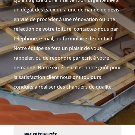
Qu'il s'agisse d'une intervention urgente liée à
un dégât des eaux ou à une demande de devis
en vue de procéder à une rénovation ou une
réfection de votre toiture, contactez-nous par
téléphone
,
e-mail
, ou
formulaire de contact
.
Notre équipe se fera un plaisir de vous
rappeler, ou de répondre par écrit à votre
demande. Notre expérience et notre goût pour
la satisfaction client nous ont toujours
conduits à réaliser des chantiers de qualité.
NOS SPÉCIALITÉS