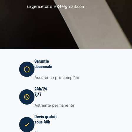
urgencetoiture84@gmail.com
Garantie
décennale
Assurance pro complète
24h/24
7j/7
Astreinte permanente
Devis gratuit
sous 48h