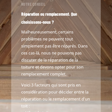
NOTRE CONSEIL
Réparation ou remplacement. Que
choisissons-nous ?
Malheureusement, certains
problèmes ne peuvent tout
simplement pas être réparés. Dans
ces cas-là, nous ne pouvons pas
discuter de la réparation de la
toiture et devons opter pour son
remplacement complet.
Voici 3 facteurs qui sont pris en
considération pour décider entre la
réparation ou le remplacement d'un
toit :