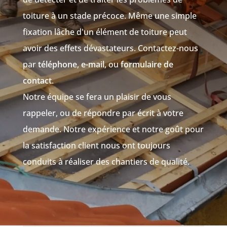
toiture à un stade précoce. Même une simple
fixation lâche d'un élément de toiture peut
avoir des effets dévastateurs. Contactez-nous
par
téléphone
,
e-mail
, ou
formulaire de
contact
.
Notre équipe se fera un plaisir de vous
rappeler, ou de répondre par écrit à votre
demande. Notre expérience et notre goût pour
la satisfaction client nous ont toujours
conduits à réaliser des chantiers de qualité.