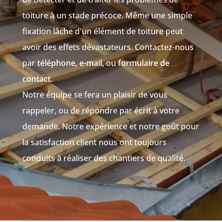
toiture à un stade précoce. Même une simple
fixation lâche d'un élément de toiture peut
avoir des effets dévastateurs. Contactez-nous
par
téléphone
,
e-mail
, ou
formulaire de
contact
.
Notre équipe se fera un plaisir de vous
rappeler, ou de répondre par écrit à votre
demande. Notre expérience et notre goût pour
la satisfaction client nous ont toujours
conduits à réaliser des chantiers de qualité.