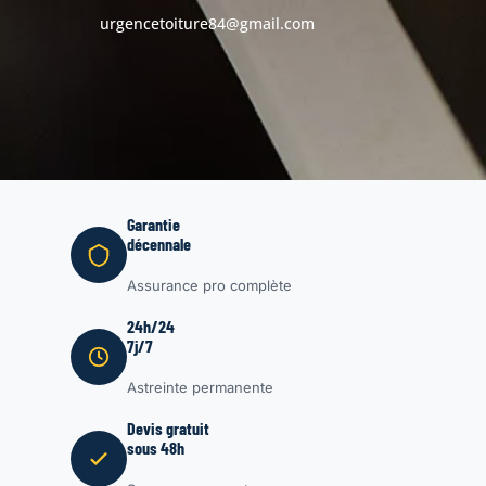
urgencetoiture84@gmail.com
Garantie
décennale
Assurance pro complète
24h/24
7j/7
Astreinte permanente
Devis gratuit
sous 48h