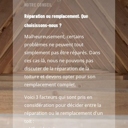
NOTRE CONSEIL
Réparation ou remplacement. Que
choisissons-nous ?
Malheureusement, certains
problèmes ne peuvent tout
simplement pas être réparés. Dans
ces cas-là, nous ne pouvons pas
discuter de la réparation de la
toiture et devons opter pour son
remplacement complet.
Voici 3 facteurs qui sont pris en
considération pour décider entre la
réparation ou le remplacement d'un
toit :