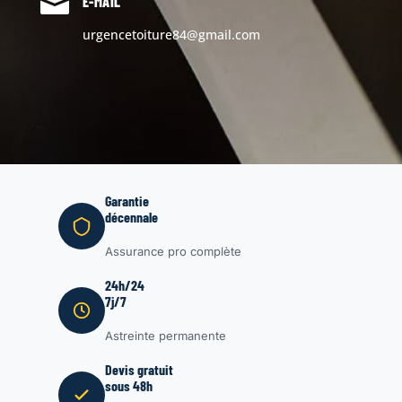

E-MAIL
urgencetoiture84@gmail.com
Garantie
décennale
Assurance pro complète
24h/24
7j/7
Astreinte permanente
Devis gratuit
sous 48h