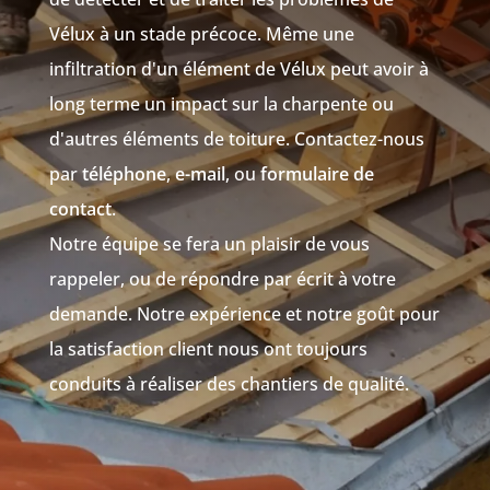
Vélux à un stade précoce. Même une
infiltration d'un élément de Vélux peut avoir à
long terme un impact sur la charpente ou
d'autres éléments de toiture. Contactez-nous
par
téléphone
,
e-mail
, ou
formulaire de
contact
.
Notre équipe se fera un plaisir de vous
rappeler, ou de répondre par écrit à votre
demande. Notre expérience et notre goût pour
la satisfaction client nous ont toujours
conduits à réaliser des chantiers de qualité.