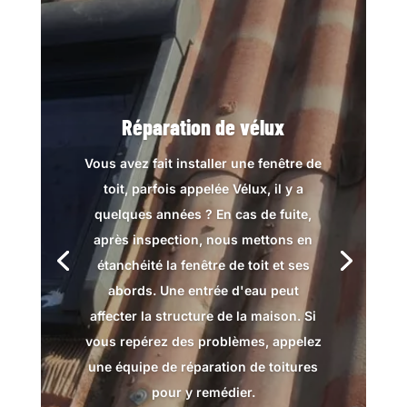
Réparation de vélux
Vous avez fait installer une fenêtre de
toit, parfois appelée Vélux, il y a
quelques années ? En cas de fuite,
après inspection, nous mettons en
étanchéité la fenêtre de toit et ses
abords. Une entrée d'eau peut
affecter la structure de la maison. Si
vous repérez des problèmes, appelez
une équipe de réparation de toitures
pour y remédier.