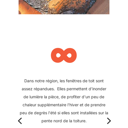
∞
Les puits de lumières étaient auparavant
construits sur une partie maçonnée ou semi-
maçonnée. En briques, parpaings ou encore sur
structure bois / lattes / plâtre, ils peuvent lors
d'une rénovation du bâtiment, être remplacés
par une fenêtre de toit. Initialement conçu en
fonte, leur changement permet d'alléger la
charpente, tout en bénéficiant par la suite du