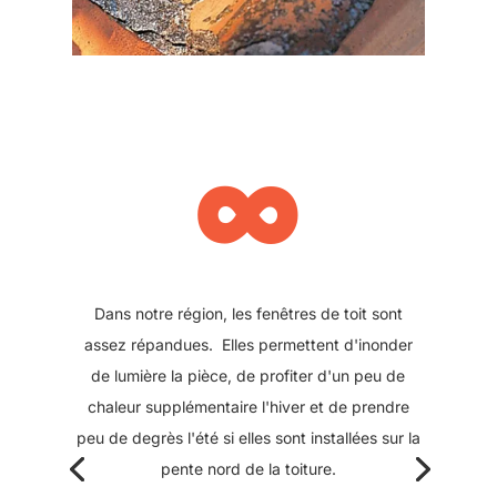
∞
Les puits de lumières étaient auparavant
construits sur une partie maçonnée ou semi-
maçonnée. En briques, parpaings ou encore sur
structure bois / lattes / plâtre, ils peuvent lors
d'une rénovation du bâtiment, être remplacés
par une fenêtre de toit. Initialement conçu en
fonte, leur changement permet d'alléger la
charpente, tout en bénéficiant par la suite du