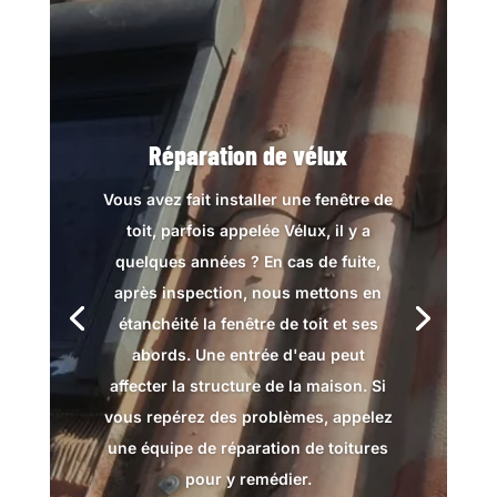
Réparation de vélux
Vous avez fait installer une fenêtre de
toit, parfois appelée Vélux, il y a
quelques années ? En cas de fuite,
après inspection, nous mettons en
étanchéité la fenêtre de toit et ses
abords. Une entrée d'eau peut
affecter la structure de la maison. Si
vous repérez des problèmes, appelez
une équipe de réparation de toitures
pour y remédier.