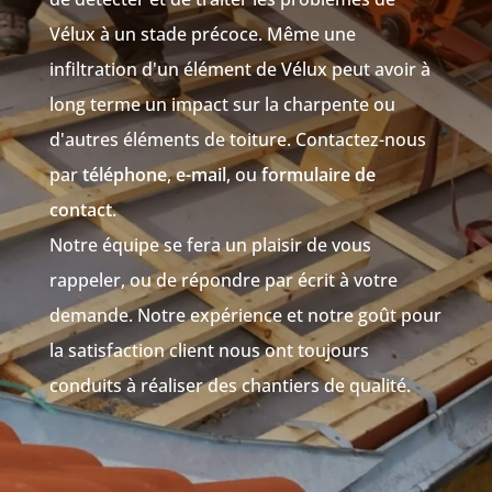
Vélux à un stade précoce. Même une
infiltration d'un élément de Vélux peut avoir à
long terme un impact sur la charpente ou
d'autres éléments de toiture. Contactez-nous
par
téléphone
,
e-mail
, ou
formulaire de
contact
.
Notre équipe se fera un plaisir de vous
rappeler, ou de répondre par écrit à votre
demande. Notre expérience et notre goût pour
la satisfaction client nous ont toujours
conduits à réaliser des chantiers de qualité.