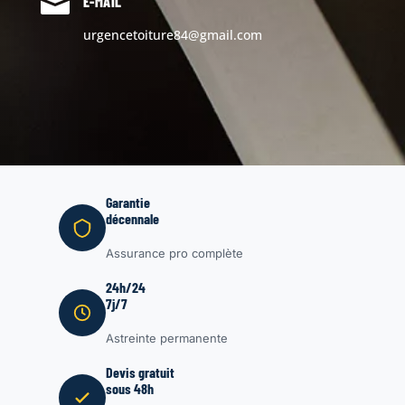

E-MAIL
urgencetoiture84@gmail.com
Garantie
décennale
Assurance pro complète
24h/24
7j/7
Astreinte permanente
Devis gratuit
sous 48h