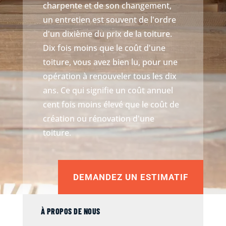
charpente et de son changement,
un entretien est souvent de l'ordre
d'un dixième du prix de la toiture.
Dix fois moins que le coût d'une
toiture, vous avez bien lu, pour une
opération à renouveler tous les dix
ans. Ce qui signifie un coût annuel
cent fois moins élevé que le coût de
création ou rénovation d'une
toiture.
DEMANDEZ UN ESTIMATIF
À PROPOS DE NOUS