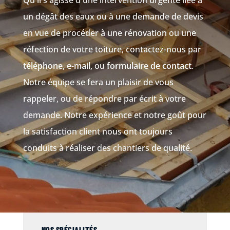
Qu'il s'agisse d'une intervention urgente liée à
un dégât des eaux ou à une demande de devis
en vue de procéder à une rénovation ou une
réfection de votre toiture, contactez-nous par
téléphone
,
e-mail
, ou
formulaire de contact
.
Notre équipe se fera un plaisir de vous
rappeler, ou de répondre par écrit à votre
demande. Notre expérience et notre goût pour
la satisfaction client nous ont toujours
conduits à réaliser des chantiers de qualité.
NOS SPÉCIALITÉS