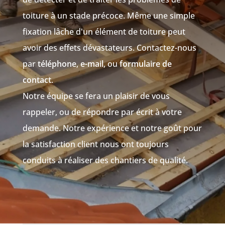
toiture à un stade précoce. Même une simple
fixation lâche d'un élément de toiture peut
avoir des effets dévastateurs. Contactez-nous
par
téléphone
,
e-mail
, ou
formulaire de
contact
.
Notre équipe se fera un plaisir de vous
rappeler, ou de répondre par écrit à votre
demande. Notre expérience et notre goût pour
la satisfaction client nous ont toujours
conduits à réaliser des chantiers de qualité.