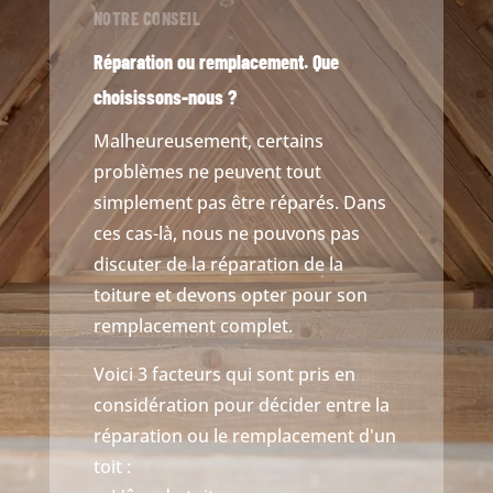
NOTRE CONSEIL
Réparation ou remplacement. Que
choisissons-nous ?
Malheureusement, certains
problèmes ne peuvent tout
simplement pas être réparés. Dans
ces cas-là, nous ne pouvons pas
discuter de la réparation de la
toiture et devons opter pour son
remplacement complet.
Voici 3 facteurs qui sont pris en
considération pour décider entre la
réparation ou le remplacement d'un
toit :