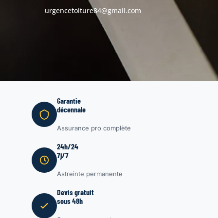
urgencetoiture84@gmail.com
Garantie
décennale
Assurance pro complète
24h/24
7j/7
Astreinte permanente
Devis gratuit
sous 48h