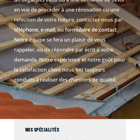
en vue de procéder à une rénovation ou une
réfection de votre toiture, contactez-nous par
téléphone
,
e-mail
, ou
formulaire de contact
.
Notre équipe se fera un plaisir de vous
rappeler, ou de répondre par écrit à votre
demande. Notre expérience et notre goût pour
la satisfaction client nous ont toujours
conduits à réaliser des chantiers de qualité.
NOS SPÉCIALITÉS