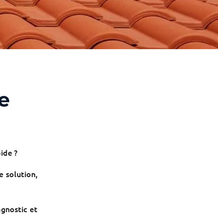
e
ide ?
e solution,
gnostic et