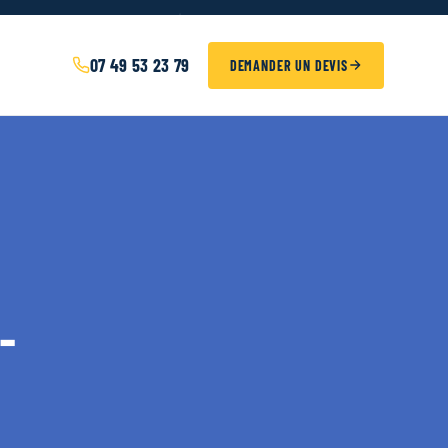
24h/24 · 7j/7
|
urgencetoiture84@gmail.com
07 49 53 23 79
DEMANDER UN DEVIS
-