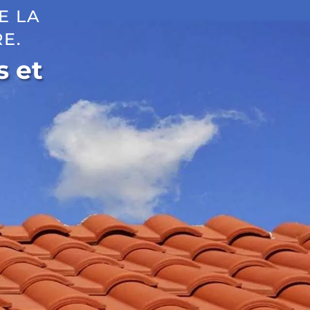
E LA
E.
s et