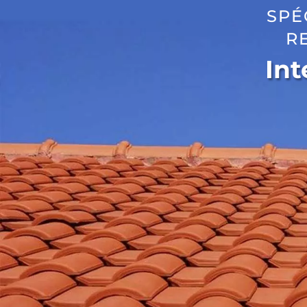
SPÉ
R
Int