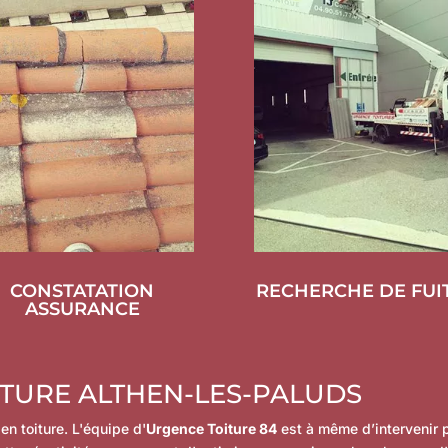
CONSTATATION
RECHERCHE DE FUI
ASSURANCE
ITURE ALTHEN-LES-PALUDS
en toiture. L'équipe d
'
Urgence Toiture 84
est à même d’intervenir 