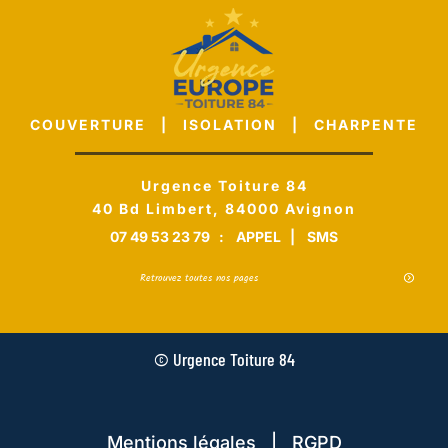
COUVERTURE | ISOLATION | CHARPENTE
Urgence Toiture 84
40 Bd Limbert, 84000 Avignon
07 49 53 23 79
:
APPEL
|
SMS
Retrouvez toutes nos pages
© Urgence Toiture 84
Mentions légales | RGPD