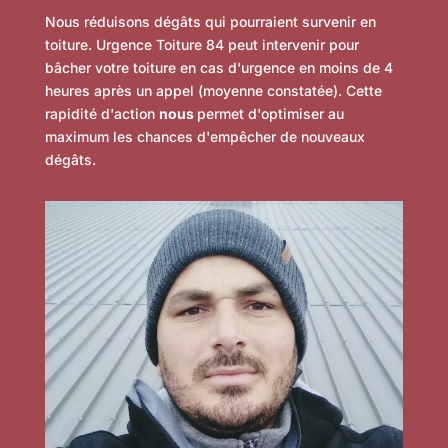
Nous réduisons dégâts qui pourraient survenir en
toiture. Urgence Toiture 84 peut intervenir pour
bâcher votre toiture en cas d'urgence en moins de 4
heures après un appel (moyenne constatée). Cette
rapidité d'action
nous
permet d'optimiser au
maximum les chances d'empêcher de nouveaux
dégâts.