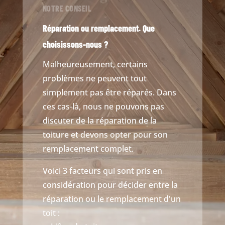
NOTRE CONSEIL
Réparation ou remplacement. Que
choisissons-nous ?
Malheureusement, certains
problèmes ne peuvent tout
simplement pas être réparés. Dans
ces cas-là, nous ne pouvons pas
discuter de la réparation de la
toiture et devons opter pour son
remplacement complet.
Voici 3 facteurs qui sont pris en
considération pour décider entre la
réparation ou le remplacement d'un
toit :