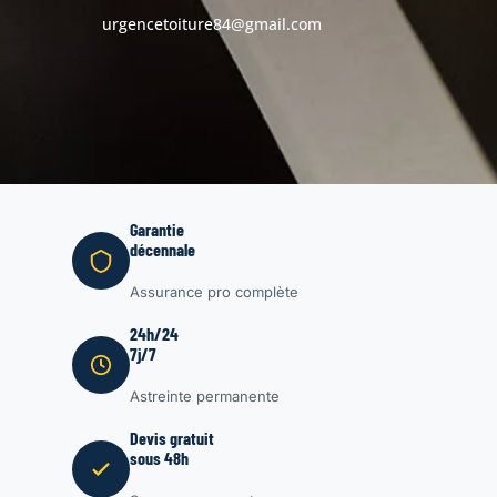
urgencetoiture84@gmail.com
Garantie
décennale
Assurance pro complète
24h/24
7j/7
Astreinte permanente
Devis gratuit
sous 48h