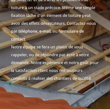
toiture à un stade précoce. Même une simple
fixation lâche d'un élément de toiture peut
avoir des effets dévastateurs. Contactez-nous
par
téléphone
,
e-mail
, ou
formulaire de
contact
.
Notre équipe se fera un plaisir de vous
rappeler, ou de répondre par écrit à votre
demande. Notre expérience et notre goût pour
la satisfaction client nous ont toujours
conduits à réaliser des chantiers de qualité.