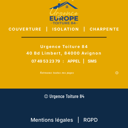
COUVERTURE | ISOLATION | CHARPENTE
Urgence Toiture 84
40 Bd Limbert, 84000 Avignon
07 49 53 23 79
:
APPEL
|
SMS
Retrouvez toutes nos pages
© Urgence Toiture 84
Mentions légales | RGPD