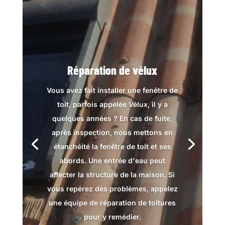
Réparation de vélux
Vous avez fait installer une fenêtre de
toit, parfois appelée Vélux, il y a
quelques années ? En cas de fuite,
après inspection, nous mettons en
étanchéité la fenêtre de toit et ses
abords. Une entrée d'eau peut
affecter la structure de la maison. Si
vous repérez des problèmes, appelez
une équipe de réparation de toitures
pour y remédier.