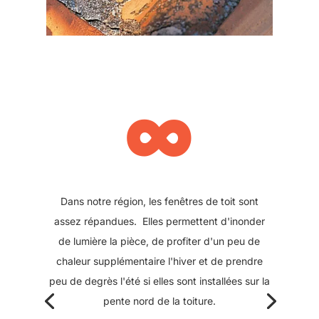
∞
Les puits de lumières étaient auparavant
construits sur une partie maçonnée ou semi-
maçonnée. En briques, parpaings ou encore sur
structure bois / lattes / plâtre, ils peuvent lors
d'une rénovation du bâtiment, être remplacés
par une fenêtre de toit. Initialement conçu en
fonte, leur changement permet d'alléger la
charpente, tout en bénéficiant par la suite du