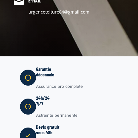

E-MAIL
urgencetoiture84@gmail.com
Garantie
décennale
Assurance pro complète
24h/24
7j/7
Astreinte permanente
Devis gratuit
sous 48h