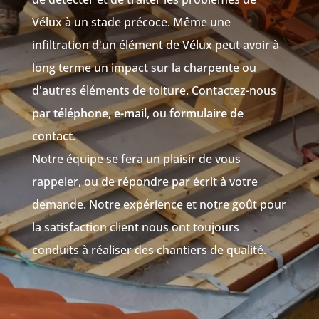
Vélux à un stade précoce. Même une
infiltration d'un élément de Vélux peut avoir à
long terme un impact sur la charpente ou
d'autres éléments de toiture. Contactez-nous
par
téléphone
,
e-mail
, ou
formulaire de
contact
.
Notre équipe se fera un plaisir de vous
rappeler, ou de répondre par écrit à votre
demande. Notre expérience et notre goût pour
la satisfaction client nous ont toujours
conduits à réaliser des chantiers de qualité.