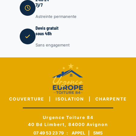
7j/7
Astreinte permanente
Devis gratuit
sous 48h
Sans engagement
COUVERTURE | ISOLATION | CHARPENTE
Urgence Toiture 84
40 Bd Limbert, 84000 Avignon
07 49 53 23 79
:
APPEL
|
SMS