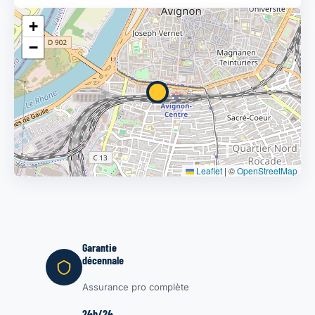
+
−
Leaflet
|
©
OpenStreetMap
Garantie
décennale
Assurance pro complète
24h/24