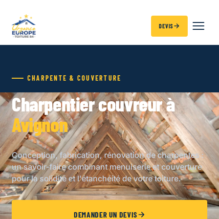
DEVIS
CHARPENTE & COUVERTURE
Charpentier couvreur à
Avignon
Conception, fabrication, rénovation de charpentes :
un savoir-faire combinant menuiserie et couverture
pour la solidité et l'étanchéité de votre toiture.
DEMANDER UN DEVIS