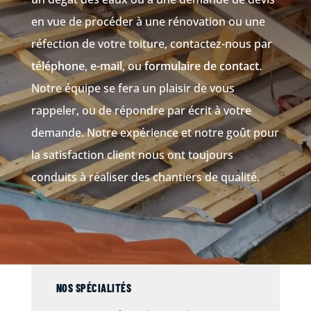
en vue de procéder à une rénovation ou une
réfection de votre toiture, contactez-nous par
téléphone
,
e-mail
, ou
formulaire de contact
.
Notre équipe se fera un plaisir de vous
rappeler, ou de répondre par écrit à votre
demande. Notre expérience et notre goût pour
la satisfaction client nous ont toujours
conduits à réaliser des chantiers de qualité.
NOS SPÉCIALITÉS