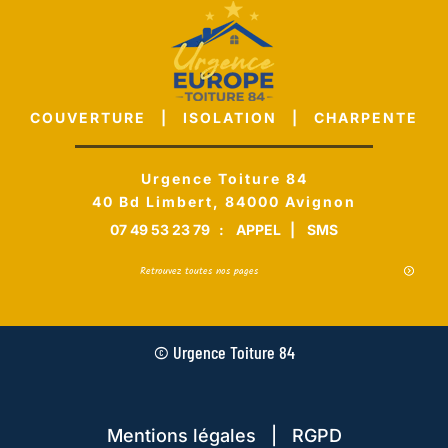
COUVERTURE | ISOLATION | CHARPENTE
Urgence Toiture 84
40 Bd Limbert, 84000 Avignon
07 49 53 23 79
:
APPEL
|
SMS
Retrouvez toutes nos pages
© Urgence Toiture 84
Mentions légales | RGPD