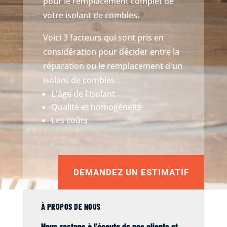
pour le remplacement complet de
votre isolant de combles.
Voici 3 facteurs qui sont pris en
considération pour décider entre la
réparation ou le remplacement d'un
isolant de combles :
L'âge de l'isolant
Qualité et homogénéité
Les coûts
DEMANDEZ UN ESTIMATIF
À PROPOS DE NOUS
Nous restons à l'écoute de nos clients et