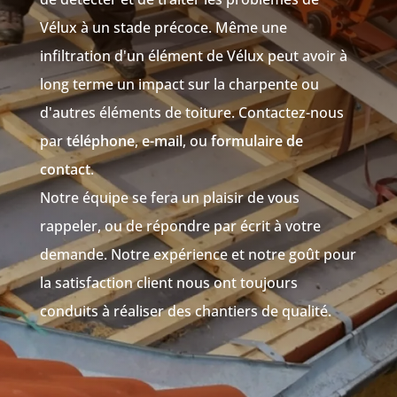
Vélux à un stade précoce. Même une
infiltration d'un élément de Vélux peut avoir à
long terme un impact sur la charpente ou
d'autres éléments de toiture. Contactez-nous
par
téléphone
,
e-mail
, ou
formulaire de
contact
.
Notre équipe se fera un plaisir de vous
rappeler, ou de répondre par écrit à votre
demande. Notre expérience et notre goût pour
la satisfaction client nous ont toujours
conduits à réaliser des chantiers de qualité.