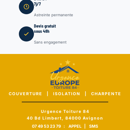
7j/7
Astreinte permanente
Devis gratuit
sous 48h
Sans engagement
COUVERTURE | ISOLATION | CHARPENTE
Urgence Toiture 84
40 Bd Limbert, 84000 Avignon
07 49 53 23 79
:
APPEL
|
SMS