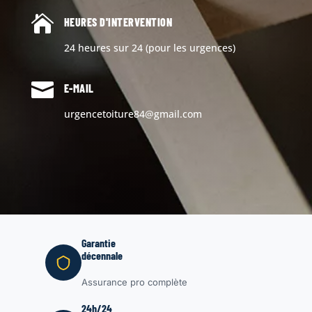

HEURES D'INTERVENTION
24 heures sur 24 (pour les urgences)

E-MAIL
urgencetoiture84@gmail.com
Garantie
décennale
Assurance pro complète
24h/24